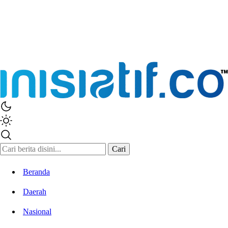
Inisiatif.co
Stay Connected Stay Informed
Cari
Beranda
Daerah
Nasional