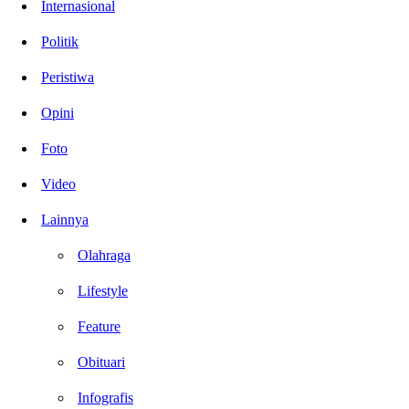
Internasional
Politik
Peristiwa
Opini
Foto
Video
Lainnya
Olahraga
Lifestyle
Feature
Obituari
Infografis