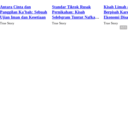
Antara Cinta dan
Standar Tiktok Rusak
Kisah Limah 
Panggilan Ka’bah: Sebuah
Pernikahan: Kisah
Berpisah Kar
Ujian Iman dan Kesetiaan
Selebgram Tuntut Nafkah
Ekonomi Dis
Rp.15 Juta Perbulan
Karena Cinta
True Story
True Story
True Story
Berakhir Talak Oleh
Suaminya