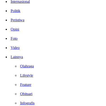
Internasional
Politik
Peristiwa
Opini
Foto
Video
Lainnya
Olahraga
Lifestyle
Feature
Obituari
Infografis