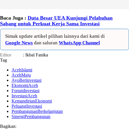
Baca Juga :
Duta Besar UEA Kunjungi Pelabuhan
Sabang untuk Perkuat Kerja Sama Investasi
Simak update artikel pilihan lainnya dari kami di
Google News
dan saluran
WhatsApp Channel
Editor
: Ikbal Fanika
Tag
AcehIslami
AcehMaju
AyoBerinvestasi
EkonomiAceh
ForumInvestasi
InvestasiAceh
KemandirianEkonomi
PeluangInvestasi
PembangunanBerkelanjutan
SinergiPembangunan
Bagikan: