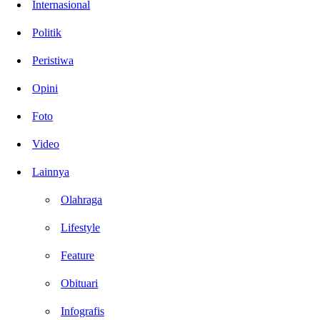
Internasional
Politik
Peristiwa
Opini
Foto
Video
Lainnya
Olahraga
Lifestyle
Feature
Obituari
Infografis