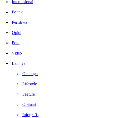
Internasional
Politik
Peristiwa
Opini
Foto
Video
Lainnya
Olahraga
Lifestyle
Feature
Obituari
Infografis