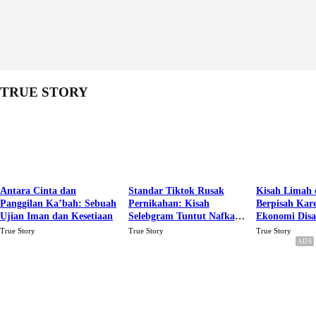
TRUE STORY
Antara Cinta dan
Standar Tiktok Rusak
Kisah Limah 
Panggilan Ka’bah: Sebuah
Pernikahan: Kisah
Berpisah Kar
Ujian Iman dan Kesetiaan
Selebgram Tuntut Nafkah
Ekonomi Dis
Rp.15 Juta Perbulan
Karena Cinta
True Story
True Story
True Story
Berakhir Talak Oleh
Suaminya