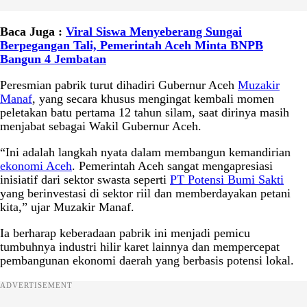
Baca Juga :
Viral Siswa Menyeberang Sungai
Berpegangan Tali, Pemerintah Aceh Minta BNPB
Bangun 4 Jembatan
Peresmian pabrik turut dihadiri Gubernur Aceh
Muzakir
Manaf
, yang secara khusus mengingat kembali momen
peletakan batu pertama 12 tahun silam, saat dirinya masih
menjabat sebagai Wakil Gubernur Aceh.
“Ini adalah langkah nyata dalam membangun kemandirian
ekonomi Aceh
. Pemerintah Aceh sangat mengapresiasi
inisiatif dari sektor swasta seperti
PT Potensi Bumi Sakti
yang berinvestasi di sektor riil dan memberdayakan petani
kita,” ujar Muzakir Manaf.
Ia berharap keberadaan pabrik ini menjadi pemicu
tumbuhnya industri hilir karet lainnya dan mempercepat
pembangunan ekonomi daerah yang berbasis potensi lokal.
ADVERTISEMENT