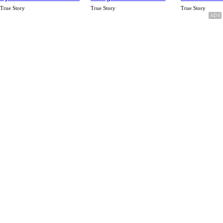
Rp.15 Juta Perbulan
Karena Cinta
True Story
True Story
True Story
Berakhir Talak Oleh
Suaminya