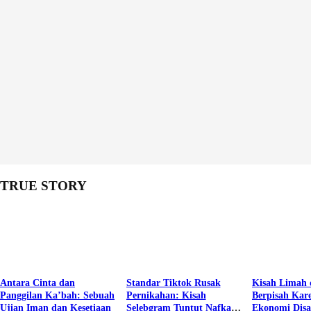
TRUE STORY
Antara Cinta dan
Standar Tiktok Rusak
Kisah Limah 
Panggilan Ka’bah: Sebuah
Pernikahan: Kisah
Berpisah Kar
Ujian Iman dan Kesetiaan
Selebgram Tuntut Nafkah
Ekonomi Dis