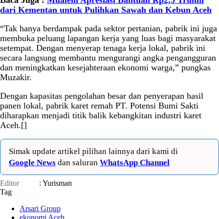
Baca Juga :
Mualem Apresiasi Bantuan Rp2,5 Triliun
dari Kementan untuk Pulihkan Sawah dan Kebun Aceh
“Tak hanya berdampak pada sektor pertanian, pabrik ini juga
membuka peluang lapangan kerja yang luas bagi masyarakat
setempat. Dengan menyerap tenaga kerja lokal, pabrik ini
secara langsung membantu mengurangi angka pengangguran
dan meningkatkan kesejahteraan ekonomi warga,” pungkas
Muzakir.
Dengan kapasitas pengolahan besar dan penyerapan hasil
panen lokal, pabrik karet remah PT. Potensi Bumi Sakti
diharapkan menjadi titik balik kebangkitan industri karet
Aceh.[]
Simak update artikel pilihan lainnya dari kami di
Google News
dan saluran
WhatsApp Channel
Editor
: Yurisman
Tag
Arsari Group
ekonomi Aceh