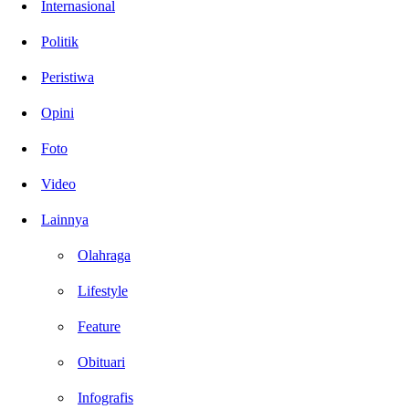
Internasional
Politik
Peristiwa
Opini
Foto
Video
Lainnya
Olahraga
Lifestyle
Feature
Obituari
Infografis