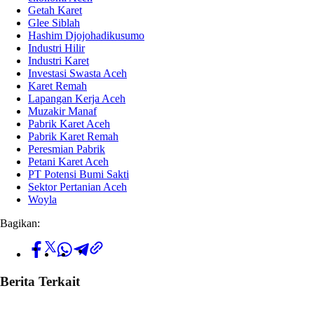
Getah Karet
Glee Siblah
Hashim Djojohadikusumo
Industri Hilir
Industri Karet
Investasi Swasta Aceh
Karet Remah
Lapangan Kerja Aceh
Muzakir Manaf
Pabrik Karet Aceh
Pabrik Karet Remah
Peresmian Pabrik
Petani Karet Aceh
PT Potensi Bumi Sakti
Sektor Pertanian Aceh
Woyla
Bagikan:
Berita Terkait