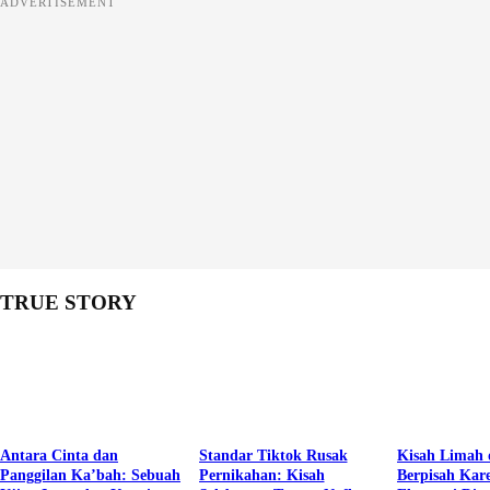
ADVERTISEMENT
TRUE STORY
Antara Cinta dan
Standar Tiktok Rusak
Kisah Limah 
Panggilan Ka’bah: Sebuah
Pernikahan: Kisah
Berpisah Kar