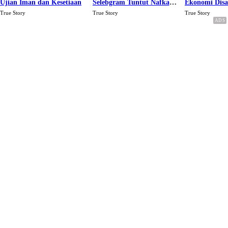
Ujian Iman dan Kesetiaan
Selebgram Tuntut Nafkah
Ekonomi Dis
Rp.15 Juta Perbulan
Karena Cinta
True Story
True Story
True Story
Berakhir Talak Oleh
Suaminya