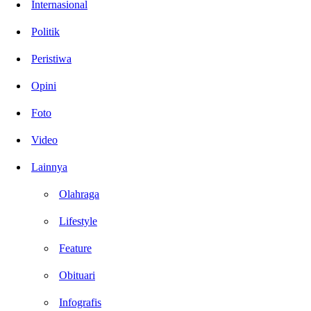
Internasional
Politik
Peristiwa
Opini
Foto
Video
Lainnya
Olahraga
Lifestyle
Feature
Obituari
Infografis