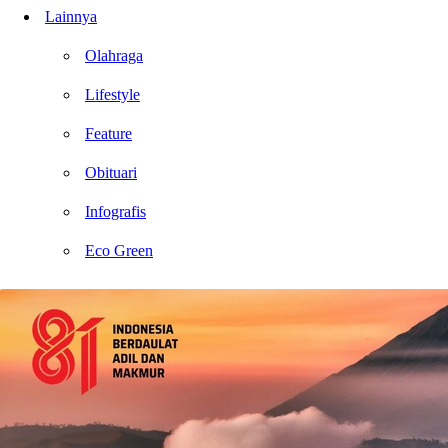
Lainnya
Olahraga
Lifestyle
Feature
Obituari
Infografis
Eco Green