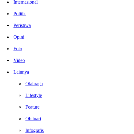
Internasional
Politik
Peristiwa
Opini
Foto
Video
Lainnya
Olahraga
Lifestyle
Feature
Obituari
Infografis