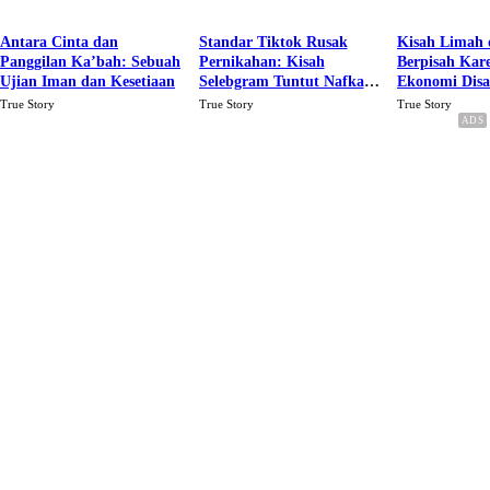
Antara Cinta dan
Standar Tiktok Rusak
Kisah Limah 
Panggilan Ka’bah: Sebuah
Pernikahan: Kisah
Berpisah Kar
Ujian Iman dan Kesetiaan
Selebgram Tuntut Nafkah
Ekonomi Dis
Rp.15 Juta Perbulan
Karena Cinta
True Story
True Story
True Story
Berakhir Talak Oleh
Suaminya