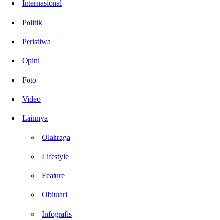
Internasional
Politik
Peristiwa
Opini
Foto
Video
Lainnya
Olahraga
Lifestyle
Feature
Obituari
Infografis