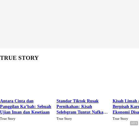
TRUE STORY
Antara Cinta dan
Standar Tiktok Rusak
Kisah Limah 
Panggilan Ka’bah: Sebuah
Pernikahan: Kisah
Berpisah Kar
Ujian Iman dan Kesetiaan
Selebgram Tuntut Nafkah
Ekonomi Dis
Rp.15 Juta Perbulan
Karena Cinta
True Story
True Story
True Story
Berakhir Talak Oleh
Suaminya