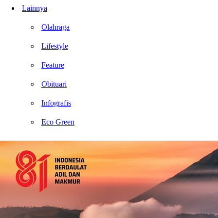
Lainnya
Olahraga
Lifestyle
Feature
Obituari
Infografis
Eco Green