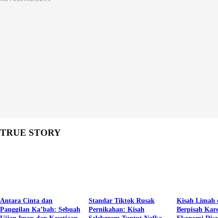
TRUE STORY
Antara Cinta dan
Standar Tiktok Rusak
Kisah Limah 
Panggilan Ka’bah: Sebuah
Pernikahan: Kisah
Berpisah Kar