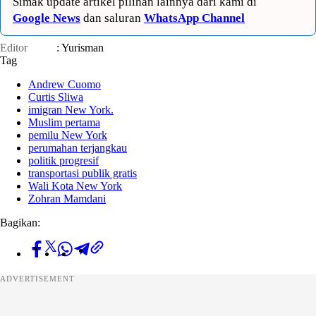
Simak update artikel pilihan lainnya dari kami di
Google News
dan saluran
WhatsApp Channel
Editor
: Yurisman
Tag
Andrew Cuomo
Curtis Sliwa
imigran New York.
Muslim pertama
pemilu New York
perumahan terjangkau
politik progresif
transportasi publik gratis
Wali Kota New York
Zohran Mamdani
Bagikan:
ADVERTISEMENT