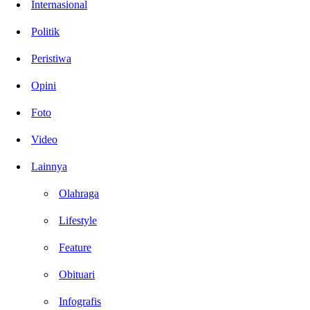
Internasional
Politik
Peristiwa
Opini
Foto
Video
Lainnya
Olahraga
Lifestyle
Feature
Obituari
Infografis