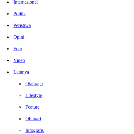
Internasional
Politik
Peristiwa
Opini
Foto
Video
Lainnya
Olahraga
Lifestyle
Feature
Obituari
Infografis