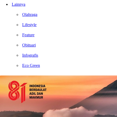
Lainnya
Olahraga
Lifestyle
Feature
Obituari
Infografis
Eco Green