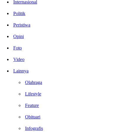
Internasional
Politik
Peristiwa
Opini
Foto
Video
Lainnya
Olahraga
Lifestyle
Feature
Obituari
Infografis