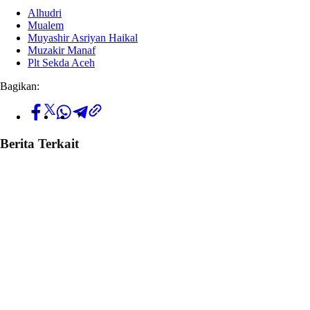
Alhudri
Mualem
Muyashir Asriyan Haikal
Muzakir Manaf
Plt Sekda Aceh
Bagikan:
Berita Terkait