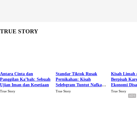
TRUE STORY
Antara Cinta dan
Standar Tiktok Rusak
Kisah Limah 
Panggilan Ka’bah: Sebuah
Pernikahan: Kisah
Berpisah Kar
Ujian Iman dan Kesetiaan
Selebgram Tuntut Nafkah
Ekonomi Dis
Rp.15 Juta Perbulan
Karena Cinta
True Story
True Story
True Story
Berakhir Talak Oleh
Suaminya