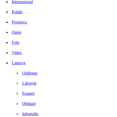
Internasional
Politik
Peristiwa
Opini
Foto
Video
Lainnya
Olahraga
Lifestyle
Feature
Obituari
Infografis