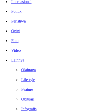
Internasional
Politik
Peristiwa
Opini
Foto
Video
Lainnya
Olahraga
Lifestyle
Feature
Obituari
Infografis