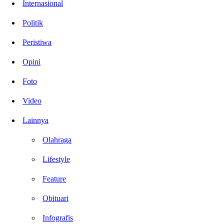
Internasional
Politik
Peristiwa
Opini
Foto
Video
Lainnya
Olahraga
Lifestyle
Feature
Obituari
Infografis