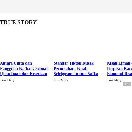
TRUE STORY
Antara Cinta dan
Standar Tiktok Rusak
Kisah Limah 
Panggilan Ka’bah: Sebuah
Pernikahan: Kisah
Berpisah Kar
Ujian Iman dan Kesetiaan
Selebgram Tuntut Nafkah
Ekonomi Dis
Rp.15 Juta Perbulan
Karena Cinta
True Story
True Story
True Story
Berakhir Talak Oleh
Suaminya