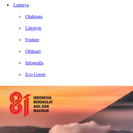
Lainnya
Olahraga
Lifestyle
Feature
Obituari
Infografis
Eco Green