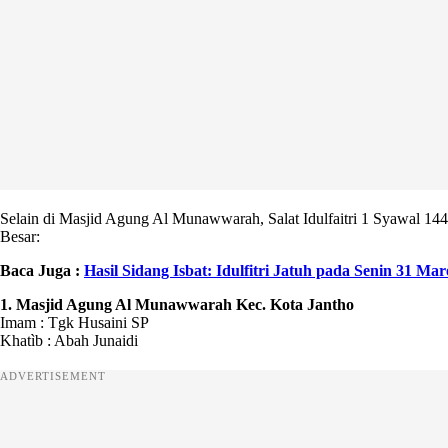
Selain di Masjid Agung Al Munawwarah, Salat Idulfaitri 1 Syawal 1446
Besar:
Baca Juga :
Hasil Sidang Isbat: Idulfitri Jatuh pada Senin 31 Mar
1.⁠ ⁠Masjid Agung Al Munawwarah Kec. Kota Jantho
Imam : Tgk Husaini SP
Khatìb : Abah Junaidi
ADVERTISEMENT