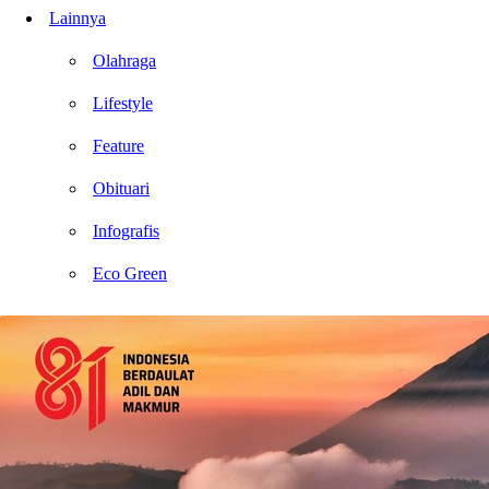
Lainnya
Olahraga
Lifestyle
Feature
Obituari
Infografis
Eco Green