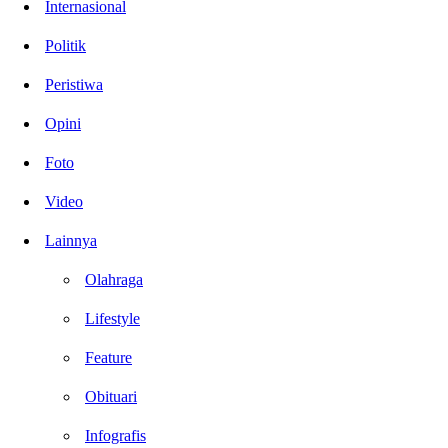
Internasional
Politik
Peristiwa
Opini
Foto
Video
Lainnya
Olahraga
Lifestyle
Feature
Obituari
Infografis