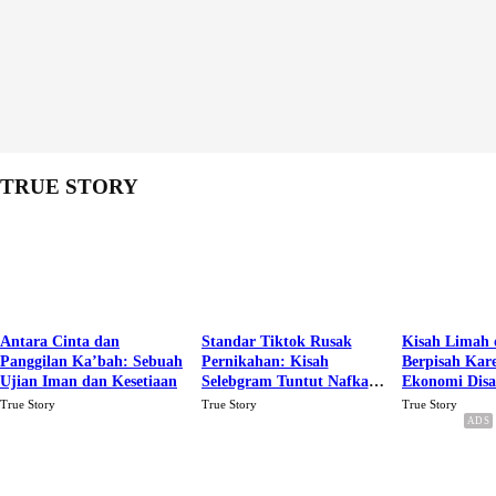
TRUE STORY
Antara Cinta dan
Standar Tiktok Rusak
Kisah Limah 
Panggilan Ka’bah: Sebuah
Pernikahan: Kisah
Berpisah Kar
Ujian Iman dan Kesetiaan
Selebgram Tuntut Nafkah
Ekonomi Dis
Rp.15 Juta Perbulan
Karena Cinta
True Story
True Story
True Story
Berakhir Talak Oleh
Suaminya