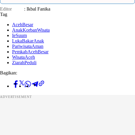
Editor
: Ikbal Fanika
Tag
AcehBesar
AnakKorbanWisata
IeSuum
LukaBakarAnak
PariwisataAman
PemkabAcehBesar
WisataAceh
ZiarahPeduli
Bagikan:
ADVERTISEMENT