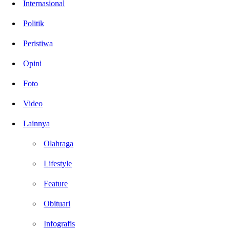
Internasional
Politik
Peristiwa
Opini
Foto
Video
Lainnya
Olahraga
Lifestyle
Feature
Obituari
Infografis