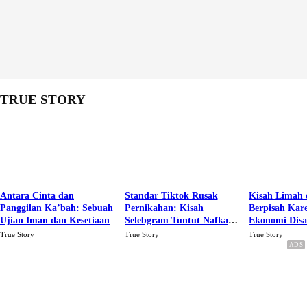
TRUE STORY
Antara Cinta dan
Standar Tiktok Rusak
Kisah Limah 
Panggilan Ka’bah: Sebuah
Pernikahan: Kisah
Berpisah Kar
Ujian Iman dan Kesetiaan
Selebgram Tuntut Nafkah
Ekonomi Dis
Rp.15 Juta Perbulan
Karena Cinta
True Story
True Story
True Story
Berakhir Talak Oleh
Suaminya