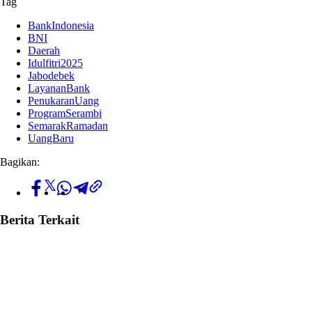
Tag
BankIndonesia
BNI
Daerah
Idulfitri2025
Jabodebek
LayananBank
PenukaranUang
ProgramSerambi
SemarakRamadan
UangBaru
Bagikan:
Berita Terkait