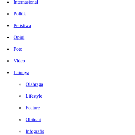
Internasional
Politik
Peristiwa
Opini
Foto
Video
Lainnya
Olahraga
Lifestyle
Feature
Obituari
Infografis