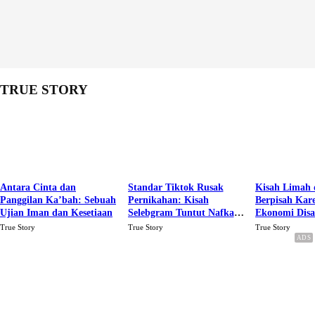
TRUE STORY
Antara Cinta dan
Standar Tiktok Rusak
Kisah Limah 
Panggilan Ka’bah: Sebuah
Pernikahan: Kisah
Berpisah Kar
Ujian Iman dan Kesetiaan
Selebgram Tuntut Nafkah
Ekonomi Dis
Rp.15 Juta Perbulan
Karena Cinta
True Story
True Story
True Story
Berakhir Talak Oleh
Suaminya