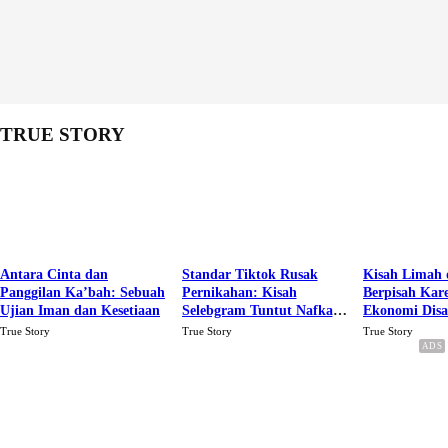
TRUE STORY
Antara Cinta dan
Standar Tiktok Rusak
Kisah Limah 
Panggilan Ka’bah: Sebuah
Pernikahan: Kisah
Berpisah Kar
Ujian Iman dan Kesetiaan
Selebgram Tuntut Nafkah
Ekonomi Dis
Rp.15 Juta Perbulan
Karena Cinta
True Story
True Story
True Story
Berakhir Talak Oleh
Suaminya