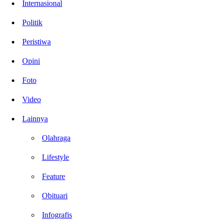
Internasional
Politik
Peristiwa
Opini
Foto
Video
Lainnya
Olahraga
Lifestyle
Feature
Obituari
Infografis