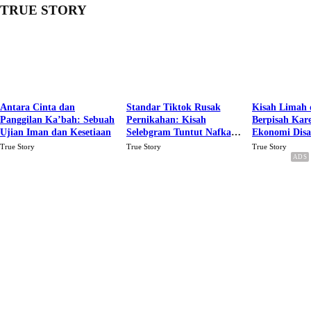
TRUE STORY
Antara Cinta dan
Standar Tiktok Rusak
Kisah Limah 
Panggilan Ka’bah: Sebuah
Pernikahan: Kisah
Berpisah Kar
Ujian Iman dan Kesetiaan
Selebgram Tuntut Nafkah
Ekonomi Dis
Rp.15 Juta Perbulan
Karena Cinta
True Story
True Story
True Story
Berakhir Talak Oleh
Suaminya