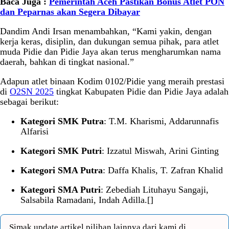
Baca Juga :
Pemerintah Aceh Pastikan Bonus Atlet PON
dan Peparnas akan Segera Dibayar
Dandim Andi Irsan menambahkan, “Kami yakin, dengan
kerja keras, disiplin, dan dukungan semua pihak, para atlet
muda Pidie dan Pidie Jaya akan terus mengharumkan nama
daerah, bahkan di tingkat nasional.”
Adapun atlet binaan Kodim 0102/Pidie yang meraih prestasi
di
O2SN 2025
tingkat Kabupaten Pidie dan Pidie Jaya adalah
sebagai berikut:
Kategori SMK Putra
: T.M. Kharismi, Addarunnafis
Alfarisi
Kategori SMK Putri
: Izzatul Miswah, Arini Ginting
Kategori SMA Putra
: Daffa Khalis, T. Zafran Khalid
Kategori SMA Putri
: Zebediah Lituhayu Sangaji,
Salsabila Ramadani, Indah Adilla.[]
Simak update artikel pilihan lainnya dari kami di