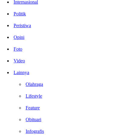
Internasional
Politik
Peristiwa
Opini
Foto
Video
Lainnya
Olahraga
Lifestyle
Feature
Obituari
Infografis