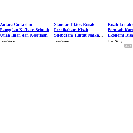
Antara Cinta dan
Standar Tiktok Rusak
Kisah Limah 
Panggilan Ka’bah: Sebuah
Pernikahan: Kisah
Berpisah Kar
Ujian Iman dan Kesetiaan
Selebgram Tuntut Nafkah
Ekonomi Dis
Rp.15 Juta Perbulan
Karena Cinta
True Story
True Story
True Story
Berakhir Talak Oleh
Suaminya