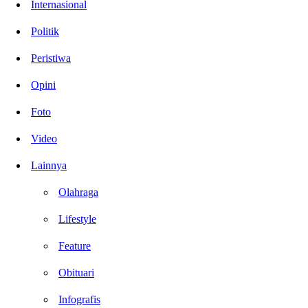
Internasional
Politik
Peristiwa
Opini
Foto
Video
Lainnya
Olahraga
Lifestyle
Feature
Obituari
Infografis