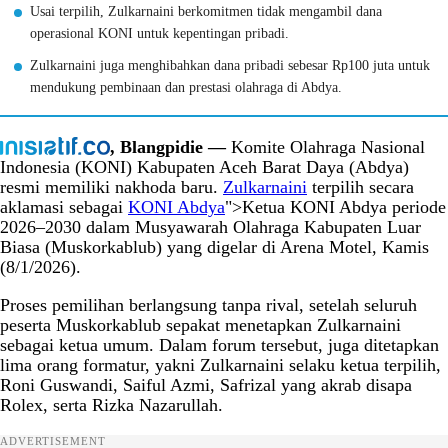
Usai terpilih, Zulkarnaini berkomitmen tidak mengambil dana
operasional KONI untuk kepentingan pribadi.
Zulkarnaini juga menghibahkan dana pribadi sebesar Rp100 juta untuk
mendukung pembinaan dan prestasi olahraga di Abdya.
, Blangpidie —
Komite Olahraga Nasional
Indonesia (KONI) Kabupaten Aceh Barat Daya (Abdya)
resmi memiliki nakhoda baru.
Zulkarnaini
terpilih secara
aklamasi sebagai
KONI Abdya
">Ketua KONI Abdya periode
2026–2030 dalam Musyawarah Olahraga Kabupaten Luar
Biasa (Muskorkablub) yang digelar di Arena Motel, Kamis
(8/1/2026).
Proses pemilihan berlangsung tanpa rival, setelah seluruh
peserta Muskorkablub sepakat menetapkan Zulkarnaini
sebagai ketua umum. Dalam forum tersebut, juga ditetapkan
lima orang formatur, yakni Zulkarnaini selaku ketua terpilih,
Roni Guswandi, Saiful Azmi, Safrizal yang akrab disapa
Rolex, serta Rizka Nazarullah.
ADVERTISEMENT