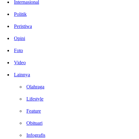
Internasional
Politik
Peristiwa
Opini
Foto
Video
Lainnya
Olahraga
Lifestyle
Feature
Obituari
Infografis