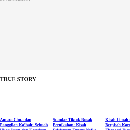
TRUE STORY
Antara Cinta dan
Standar Tiktok Rusak
Kisah Limah 
Panggilan Ka’bah: Sebuah
Pernikahan: Kisah
Berpisah Kar