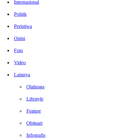
Internasional
Politik
Peristiwa
Opini
Foto
Video
Lainnya
Olahraga
Lifestyle
Feature
Obituari
Infografis