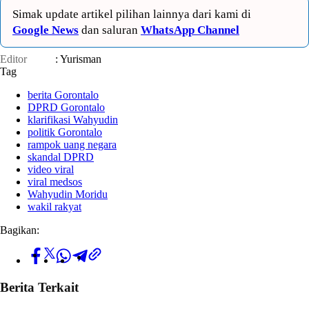
Simak update artikel pilihan lainnya dari kami di
Google News
dan saluran
WhatsApp Channel
Editor
: Yurisman
Tag
berita Gorontalo
DPRD Gorontalo
klarifikasi Wahyudin
politik Gorontalo
rampok uang negara
skandal DPRD
video viral
viral medsos
Wahyudin Moridu
wakil rakyat
Bagikan:
Berita Terkait