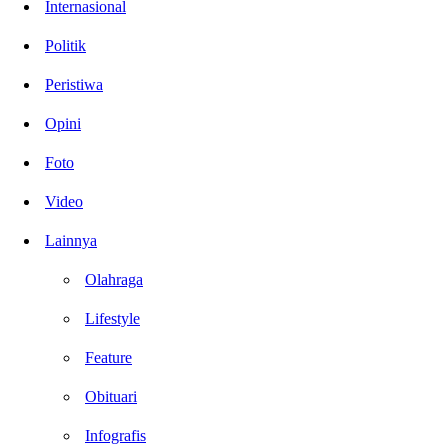
Internasional
Politik
Peristiwa
Opini
Foto
Video
Lainnya
Olahraga
Lifestyle
Feature
Obituari
Infografis