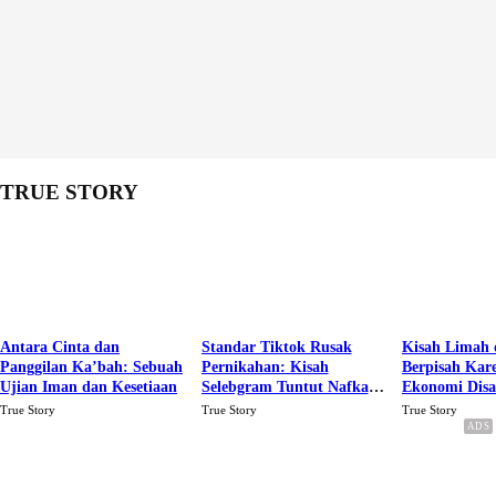
TRUE STORY
Antara Cinta dan
Standar Tiktok Rusak
Kisah Limah 
Panggilan Ka’bah: Sebuah
Pernikahan: Kisah
Berpisah Kar
Ujian Iman dan Kesetiaan
Selebgram Tuntut Nafkah
Ekonomi Dis
Rp.15 Juta Perbulan
Karena Cinta
True Story
True Story
True Story
Berakhir Talak Oleh
Suaminya