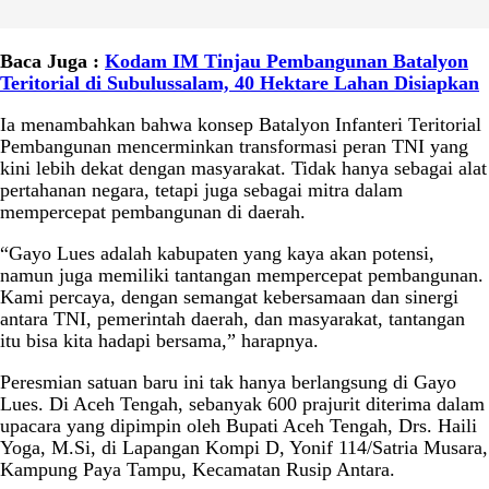
Baca Juga :
Kodam IM Tinjau Pembangunan Batalyon
Teritorial di Subulussalam, 40 Hektare Lahan Disiapkan
Ia menambahkan bahwa konsep Batalyon Infanteri Teritorial
Pembangunan mencerminkan transformasi peran TNI yang
kini lebih dekat dengan masyarakat. Tidak hanya sebagai alat
pertahanan negara, tetapi juga sebagai mitra dalam
mempercepat pembangunan di daerah.
“Gayo Lues adalah kabupaten yang kaya akan potensi,
namun juga memiliki tantangan mempercepat pembangunan.
Kami percaya, dengan semangat kebersamaan dan sinergi
antara TNI, pemerintah daerah, dan masyarakat, tantangan
itu bisa kita hadapi bersama,” harapnya.
Peresmian satuan baru ini tak hanya berlangsung di Gayo
Lues. Di Aceh Tengah, sebanyak 600 prajurit diterima dalam
upacara yang dipimpin oleh Bupati Aceh Tengah, Drs. Haili
Yoga, M.Si, di Lapangan Kompi D, Yonif 114/Satria Musara,
Kampung Paya Tampu, Kecamatan Rusip Antara.