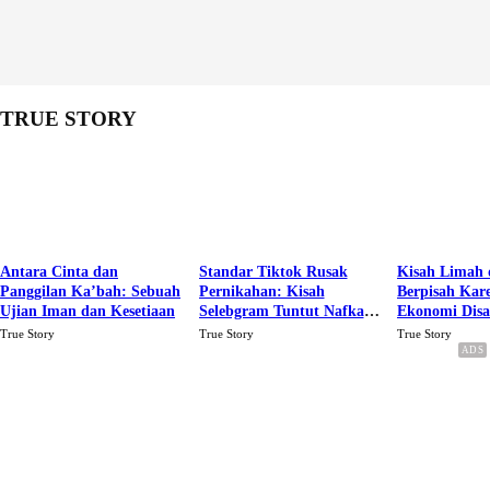
TRUE STORY
Antara Cinta dan
Standar Tiktok Rusak
Kisah Limah 
Panggilan Ka’bah: Sebuah
Pernikahan: Kisah
Berpisah Kar
Ujian Iman dan Kesetiaan
Selebgram Tuntut Nafkah
Ekonomi Dis
Rp.15 Juta Perbulan
Karena Cinta
True Story
True Story
True Story
Berakhir Talak Oleh
Suaminya