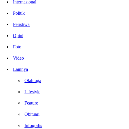
Internasional
Politik
Peristiwa
Opini
Foto
Video
Lainnya
Olahraga
Lifestyle
Feature
Obituari
Infografis