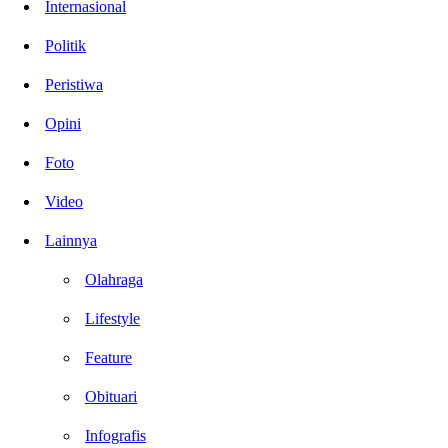
Internasional
Politik
Peristiwa
Opini
Foto
Video
Lainnya
Olahraga
Lifestyle
Feature
Obituari
Infografis