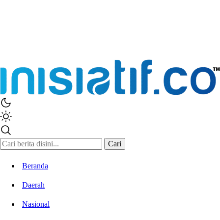
Inisiatif.co
Stay Connected Stay Informed
Cari
Beranda
Daerah
Nasional