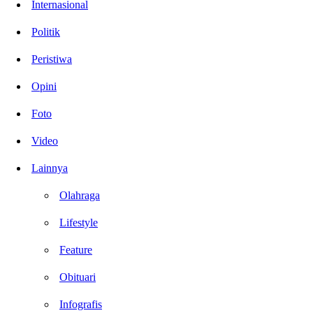
Internasional
Politik
Peristiwa
Opini
Foto
Video
Lainnya
Olahraga
Lifestyle
Feature
Obituari
Infografis