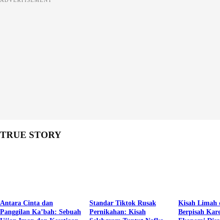
TRUE STORY
Antara Cinta dan
Standar Tiktok Rusak
Kisah Limah 
Panggilan Ka’bah: Sebuah
Pernikahan: Kisah
Berpisah Kar