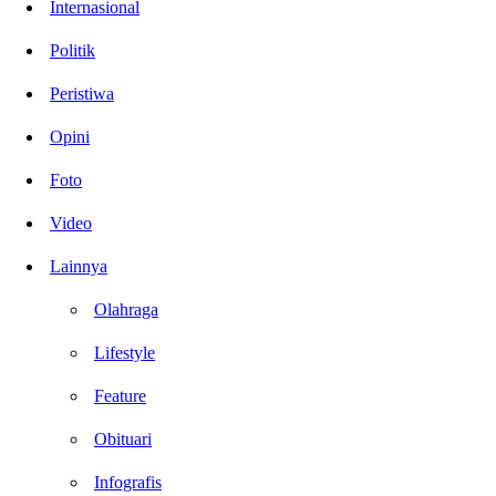
Internasional
Politik
Peristiwa
Opini
Foto
Video
Lainnya
Olahraga
Lifestyle
Feature
Obituari
Infografis