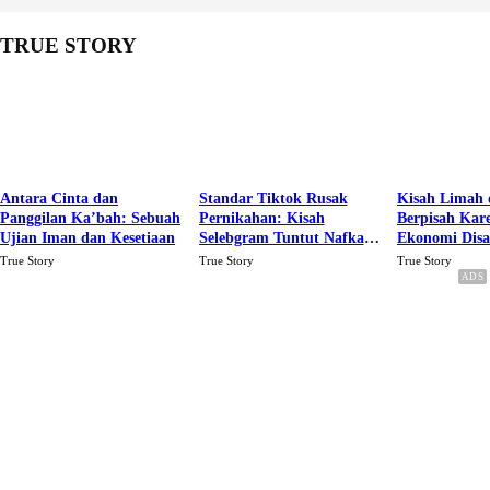
TRUE STORY
Antara Cinta dan
Standar Tiktok Rusak
Kisah Limah 
Panggilan Ka’bah: Sebuah
Pernikahan: Kisah
Berpisah Kar
Ujian Iman dan Kesetiaan
Selebgram Tuntut Nafkah
Ekonomi Dis
Rp.15 Juta Perbulan
Karena Cinta
True Story
True Story
True Story
Berakhir Talak Oleh
Suaminya