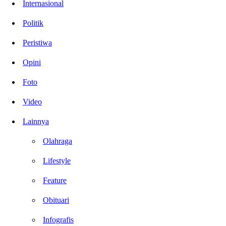
Internasional
Politik
Peristiwa
Opini
Foto
Video
Lainnya
Olahraga
Lifestyle
Feature
Obituari
Infografis