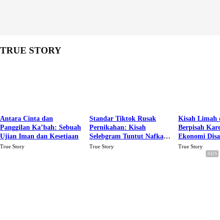
TRUE STORY
Antara Cinta dan
Standar Tiktok Rusak
Kisah Limah 
Panggilan Ka’bah: Sebuah
Pernikahan: Kisah
Berpisah Kar
Ujian Iman dan Kesetiaan
Selebgram Tuntut Nafkah
Ekonomi Dis
Rp.15 Juta Perbulan
Karena Cinta
True Story
True Story
True Story
Berakhir Talak Oleh
Suaminya