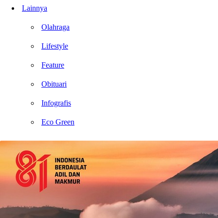
Lainnya
Olahraga
Lifestyle
Feature
Obituari
Infografis
Eco Green