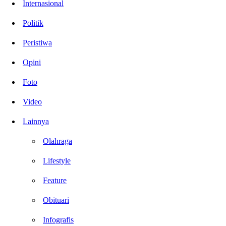
Internasional
Politik
Peristiwa
Opini
Foto
Video
Lainnya
Olahraga
Lifestyle
Feature
Obituari
Infografis