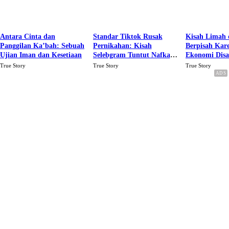
Antara Cinta dan
Standar Tiktok Rusak
Kisah Limah 
Panggilan Ka’bah: Sebuah
Pernikahan: Kisah
Berpisah Kar
Ujian Iman dan Kesetiaan
Selebgram Tuntut Nafkah
Ekonomi Dis
Rp.15 Juta Perbulan
Karena Cinta
True Story
True Story
True Story
Berakhir Talak Oleh
Suaminya