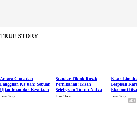
TRUE STORY
Antara Cinta dan
Standar Tiktok Rusak
Kisah Limah 
Panggilan Ka’bah: Sebuah
Pernikahan: Kisah
Berpisah Kar
Ujian Iman dan Kesetiaan
Selebgram Tuntut Nafkah
Ekonomi Dis
Rp.15 Juta Perbulan
Karena Cinta
True Story
True Story
True Story
Berakhir Talak Oleh
Suaminya