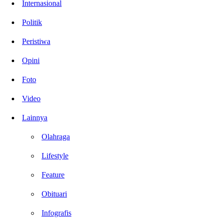
Internasional
Politik
Peristiwa
Opini
Foto
Video
Lainnya
Olahraga
Lifestyle
Feature
Obituari
Infografis