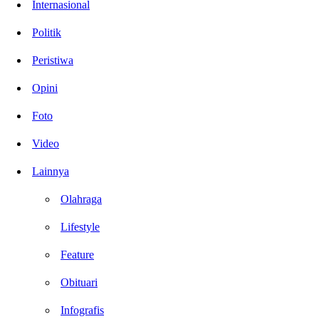
Internasional
Politik
Peristiwa
Opini
Foto
Video
Lainnya
Olahraga
Lifestyle
Feature
Obituari
Infografis