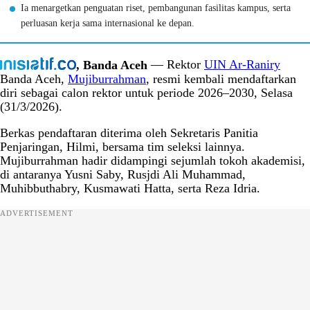
Ia menargetkan penguatan riset, pembangunan fasilitas kampus, serta
perluasan kerja sama internasional ke depan.
, Banda Aceh
— Rektor
UIN Ar-Raniry
Banda Aceh
,
Mujiburrahman
, resmi kembali mendaftarkan
diri sebagai calon rektor untuk periode 2026–2030, Selasa
(31/3/2026).
Berkas pendaftaran diterima oleh Sekretaris Panitia
Penjaringan,
Hilmi
, bersama tim seleksi lainnya.
Mujiburrahman hadir didampingi sejumlah tokoh akademisi,
di antaranya
Yusni Saby
,
Rusjdi Ali Muhammad
,
Muhibbuthabry
,
Kusmawati Hatta
, serta
Reza Idria
.
ADVERTISEMENT