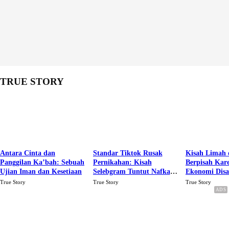
TRUE STORY
Antara Cinta dan
Standar Tiktok Rusak
Kisah Limah 
Panggilan Ka’bah: Sebuah
Pernikahan: Kisah
Berpisah Kar
Ujian Iman dan Kesetiaan
Selebgram Tuntut Nafkah
Ekonomi Dis
Rp.15 Juta Perbulan
Karena Cinta
True Story
True Story
True Story
Berakhir Talak Oleh
Suaminya