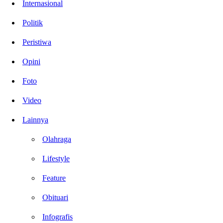
Internasional
Politik
Peristiwa
Opini
Foto
Video
Lainnya
Olahraga
Lifestyle
Feature
Obituari
Infografis