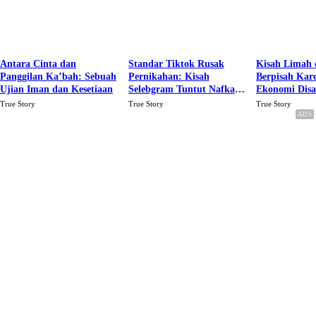
Antara Cinta dan
Standar Tiktok Rusak
Kisah Limah 
Panggilan Ka’bah: Sebuah
Pernikahan: Kisah
Berpisah Kar
Ujian Iman dan Kesetiaan
Selebgram Tuntut Nafkah
Ekonomi Dis
Rp.15 Juta Perbulan
Karena Cinta
True Story
True Story
True Story
Berakhir Talak Oleh
Suaminya