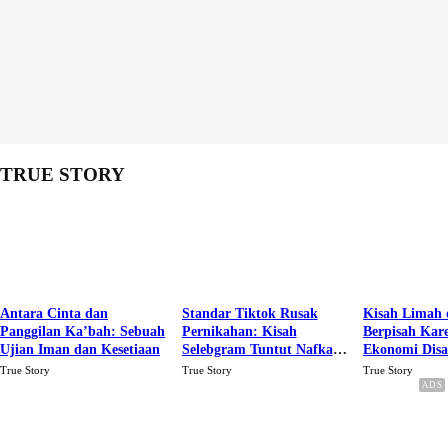
TRUE STORY
Antara Cinta dan
Standar Tiktok Rusak
Kisah Limah 
Panggilan Ka’bah: Sebuah
Pernikahan: Kisah
Berpisah Kar
Ujian Iman dan Kesetiaan
Selebgram Tuntut Nafkah
Ekonomi Dis
Rp.15 Juta Perbulan
Karena Cinta
True Story
True Story
True Story
Berakhir Talak Oleh
Suaminya