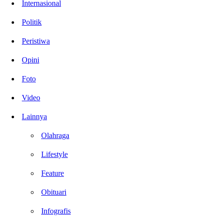
Internasional
Politik
Peristiwa
Opini
Foto
Video
Lainnya
Olahraga
Lifestyle
Feature
Obituari
Infografis