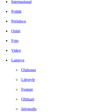
Internasional
Politik
Peristiwa
Opini
Foto
Video
Lainnya
Olahraga
Lifestyle
Feature
Obituari
Infografis