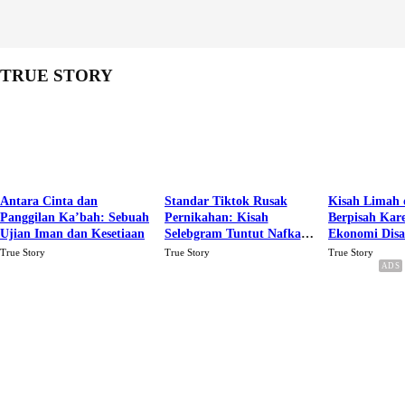
TRUE STORY
Antara Cinta dan
Standar Tiktok Rusak
Kisah Limah 
Panggilan Ka’bah: Sebuah
Pernikahan: Kisah
Berpisah Kar
Ujian Iman dan Kesetiaan
Selebgram Tuntut Nafkah
Ekonomi Dis
Rp.15 Juta Perbulan
Karena Cinta
True Story
True Story
True Story
Berakhir Talak Oleh
Suaminya