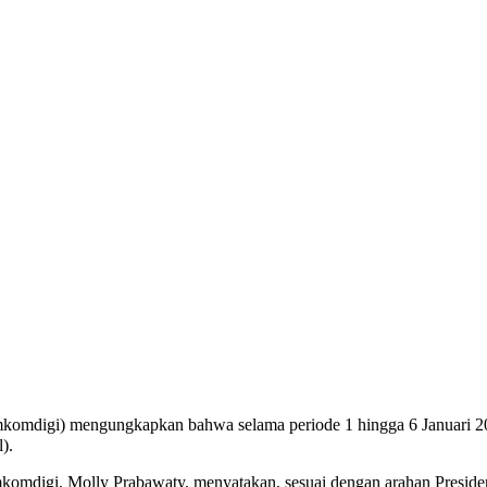
omdigi) mengungkapkan bahwa selama periode 1 hingga 6 Januari 202
).
komdigi, Molly Prabawaty, menyatakan, sesuai dengan arahan Presid