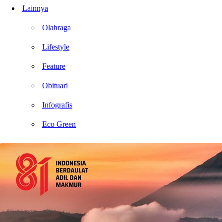
Lainnya
Olahraga
Lifestyle
Feature
Obituari
Infografis
Eco Green