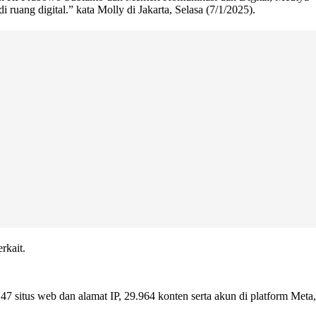
 ruang digital.” kata Molly di Jakarta, Selasa (7/1/2025).
rkait.
situs web dan alamat IP, 29.964 konten serta akun di platform Meta,