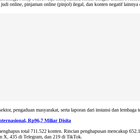
 online, pinjaman online (pinjol) ilegal, dan konten negatif lainnya di
ktor, pengaduan masyarakat, serta laporan dari instansi dan lembaga te
ernasional, Rp96,7 Miliar Disita
nghapus total 711.522 konten. Rincian penghapusan mencakup 652.147 
rm X, 435 di Telegram, dan 219 di TikTok.