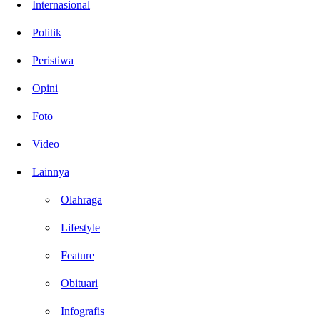
Internasional
Politik
Peristiwa
Opini
Foto
Video
Lainnya
Olahraga
Lifestyle
Feature
Obituari
Infografis