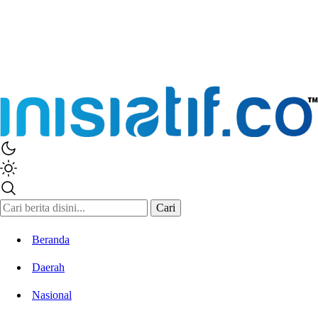
Inisiatif.co
Stay Connected Stay Informed
Cari
Beranda
Daerah
Nasional