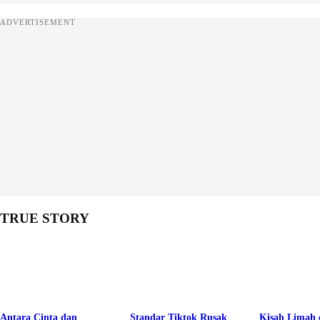
ADVERTISEMENT
TRUE STORY
Antara Cinta dan
Standar Tiktok Rusak
Kisah Limah 