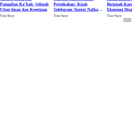
Panggilan Ka’bah: Sebuah
Pernikahan: Kisah
Berpisah Kar
Ujian Iman dan Kesetiaan
Selebgram Tuntut Nafkah
Ekonomi Dis
Rp.15 Juta Perbulan
Karena Cinta
True Story
True Story
True Story
Berakhir Talak Oleh
Suaminya