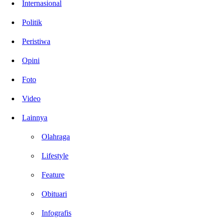
Internasional
Politik
Peristiwa
Opini
Foto
Video
Lainnya
Olahraga
Lifestyle
Feature
Obituari
Infografis