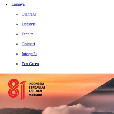
Lainnya
Olahraga
Lifestyle
Feature
Obituari
Infografis
Eco Green