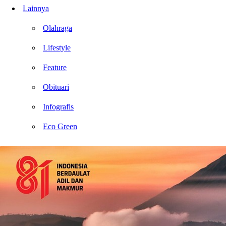
Lainnya
Olahraga
Lifestyle
Feature
Obituari
Infografis
Eco Green