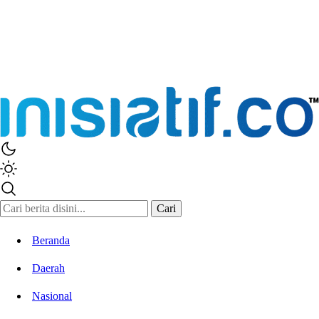
Inisiatif.co
Stay Connected Stay Informed
Cari
Beranda
Daerah
Nasional