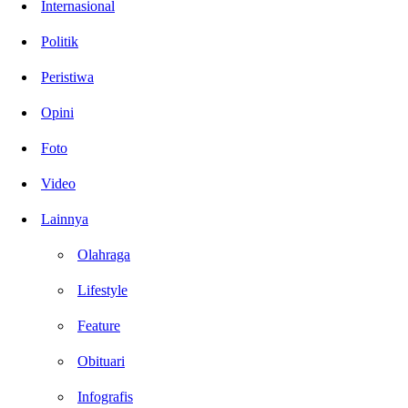
Internasional
Politik
Peristiwa
Opini
Foto
Video
Lainnya
Olahraga
Lifestyle
Feature
Obituari
Infografis