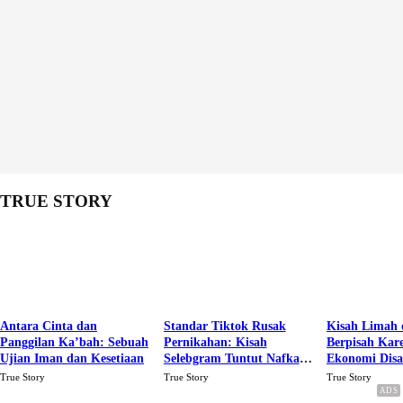
TRUE STORY
Antara Cinta dan
Standar Tiktok Rusak
Kisah Limah 
Panggilan Ka’bah: Sebuah
Pernikahan: Kisah
Berpisah Kar
Ujian Iman dan Kesetiaan
Selebgram Tuntut Nafkah
Ekonomi Dis
Rp.15 Juta Perbulan
Karena Cinta
True Story
True Story
True Story
Berakhir Talak Oleh