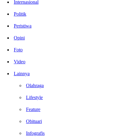
Internasional
Politik
Peristiwa
Opini
Foto
Video
Lainnya
Olahraga
Lifestyle
Feature
Obituari
Infografis