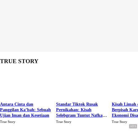
TRUE STORY
Antara Cinta dan
Standar Tiktok Rusak
Kisah Limah 
Panggilan Ka’bah: Sebuah
Pernikahan: Kisah
Berpisah Kar
Ujian Iman dan Kesetiaan
Selebgram Tuntut Nafkah
Ekonomi Dis
Rp.15 Juta Perbulan
Karena Cinta
True Story
True Story
True Story
Berakhir Talak Oleh
Suaminya