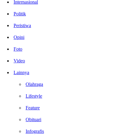
Internasional
Politik
Peristiwa
Opini
Foto
Video
Lainnya
Olahraga
Lifestyle
Feature
Obituari
Infografis