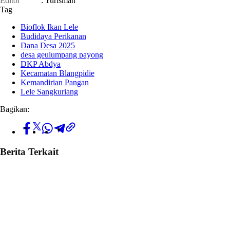
Editor
: Yurisman
Tag
Bioflok Ikan Lele
Budidaya Perikanan
Dana Desa 2025
desa geulumpang payong
DKP Abdya
Kecamatan Blangpidie
Kemandirian Pangan
Lele Sangkuriang
Bagikan:
Berita Terkait