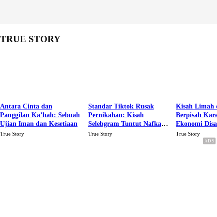
TRUE STORY
Antara Cinta dan
Standar Tiktok Rusak
Kisah Limah 
Panggilan Ka’bah: Sebuah
Pernikahan: Kisah
Berpisah Kar
Ujian Iman dan Kesetiaan
Selebgram Tuntut Nafkah
Ekonomi Dis
Rp.15 Juta Perbulan
Karena Cinta
True Story
True Story
True Story
Berakhir Talak Oleh
Suaminya