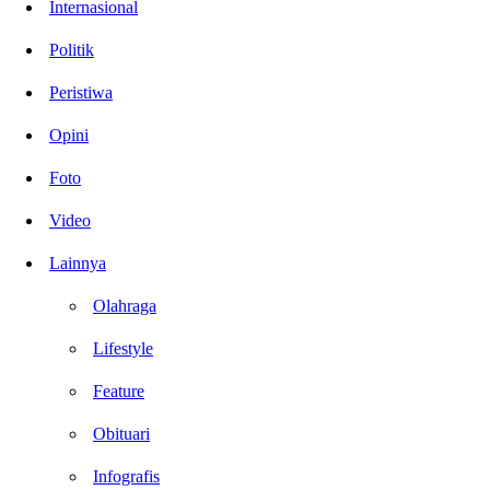
Internasional
Politik
Peristiwa
Opini
Foto
Video
Lainnya
Olahraga
Lifestyle
Feature
Obituari
Infografis