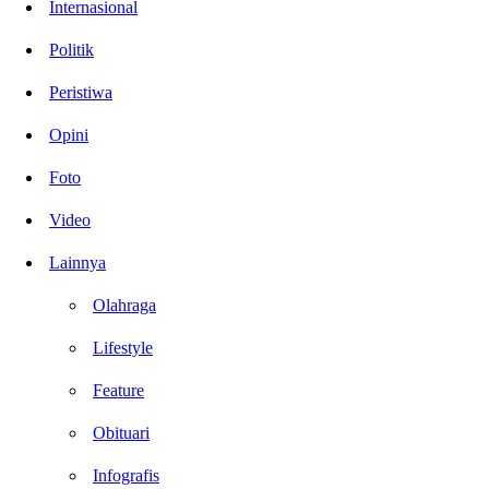
Internasional
Politik
Peristiwa
Opini
Foto
Video
Lainnya
Olahraga
Lifestyle
Feature
Obituari
Infografis