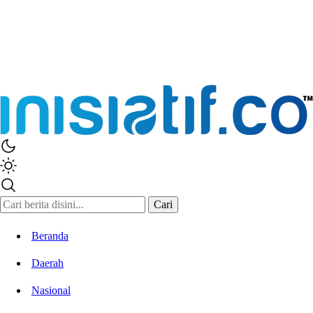
Inisiatif.co
Stay Connected Stay Informed
Cari
Beranda
Daerah
Nasional